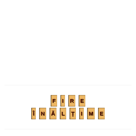
F
I
R
E
Î
N
Ă
L
Ț
I
M
E