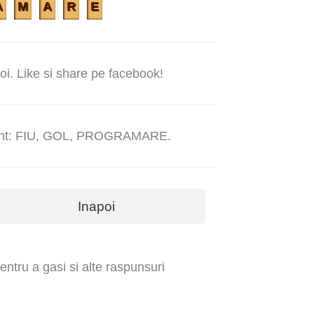
A
M
A
R
E
noi. Like si share pe facebook!
 sunt: FIU, GOL, PROGRAMARE.
Inapoi
ntru a gasi si alte raspunsuri