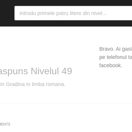
Bravo. Ai gasi
pe telefonul t
facebook.
aspuns Nivelul 49
 din Gradina in limba romana.
MENTS