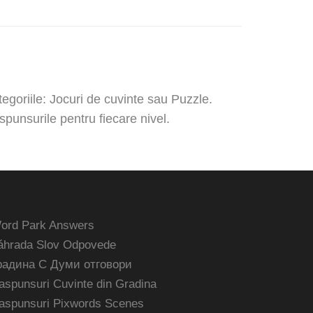
egoriile: Jocuri de cuvinte sau Puzzle.
spunsurile pentru fiecare nivel.
ord Park Answers
áhrada Slov Odpovede
радина С Думи отговори
aspunsuri Cuvinte din Gradina
aspunsuri Pixwords Scenes