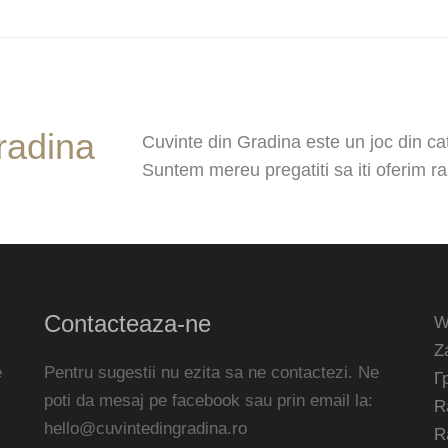
radina
Cuvinte din Gradina este un joc din cat
Suntem mereu pregatiti sa iti oferim ra
Contacteaza-ne
W
Z
e
Pentru sugestii nu ezita sa ne contactezi. Ne
Г
poti da mesaj pe facebook sau prin email la:
R
hello@cuvintedingradina.ro
R