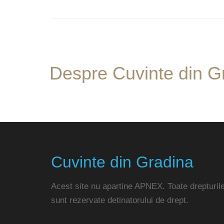
Despre Cuvinte din G
Cuvinte din Gradina
Acest site nu apartine APNEX. Toate drepturil
sunt rezervate detinatorului de drept.