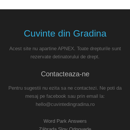
Cuvinte din Gradina
Acest site nu apartine APNEX. Toate drepturile sunt
rezervate detinatorului de drept.
Contacteaza-ne
Pentru sugestii nu ezita sa ne contactezi. Ne poti da
mesaj pe facebook sau prin email la:
hello@cuvintedingradina.ro
Word Park Answers
Záhrada Slov Odpovede