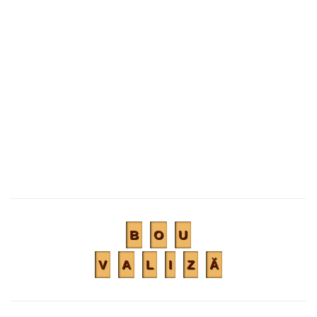
B
O
U
V
A
L
I
Z
Ă