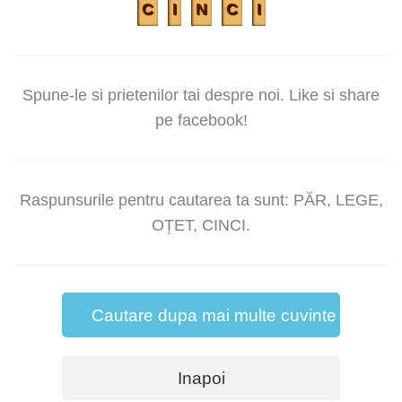
C
I
N
C
I
Spune-le si prietenilor tai despre noi. Like si share
pe facebook!
Raspunsurile pentru cautarea ta sunt: PĂR, LEGE,
OȚET, CINCI.
Cautare dupa mai multe cuvinte
Inapoi