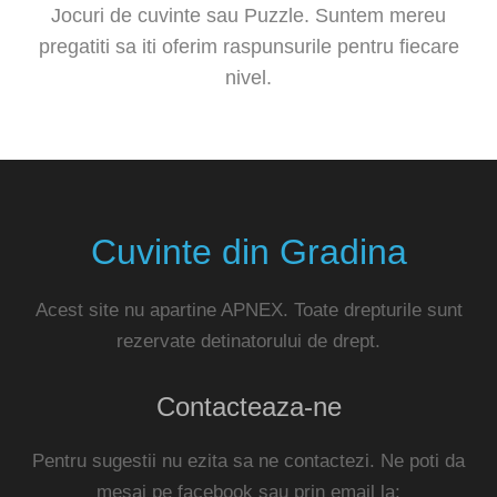
Jocuri de cuvinte sau Puzzle. Suntem mereu
pregatiti sa iti oferim raspunsurile pentru fiecare
nivel.
Cuvinte din Gradina
Acest site nu apartine APNEX. Toate drepturile sunt
rezervate detinatorului de drept.
Contacteaza-ne
Pentru sugestii nu ezita sa ne contactezi. Ne poti da
mesaj pe facebook sau prin email la: