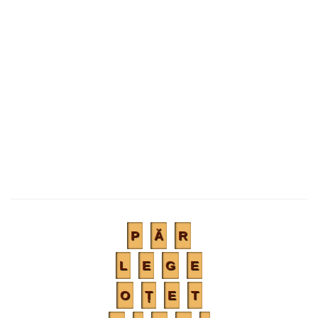
P
Ă
R
L
E
G
E
O
Ț
E
T