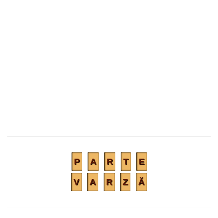
P
A
R
T
E
V
A
R
Z
Ă