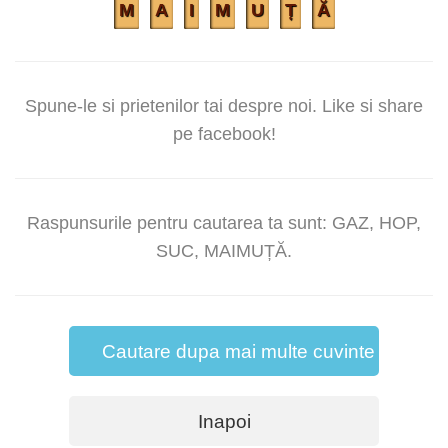
M
A
I
M
U
Ț
Ă
Spune-le si prietenilor tai despre noi. Like si share
pe facebook!
Raspunsurile pentru cautarea ta sunt: GAZ, HOP,
SUC, MAIMUȚĂ.
Cautare dupa mai multe cuvinte
Inapoi