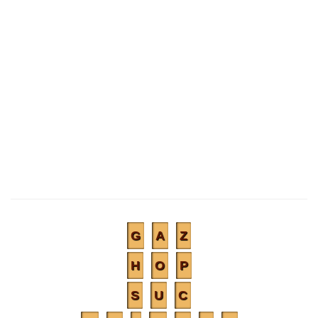
G
A
Z
H
O
P
S
U
C