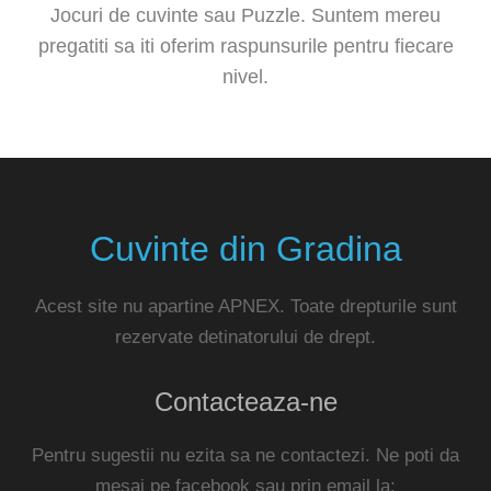
Jocuri de cuvinte sau Puzzle. Suntem mereu
pregatiti sa iti oferim raspunsurile pentru fiecare
nivel.
Cuvinte din Gradina
Acest site nu apartine APNEX. Toate drepturile sunt
rezervate detinatorului de drept.
Contacteaza-ne
Pentru sugestii nu ezita sa ne contactezi. Ne poti da
mesaj pe facebook sau prin email la: