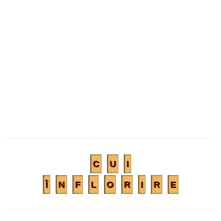
C
U
I
Î
N
F
L
O
R
I
R
E